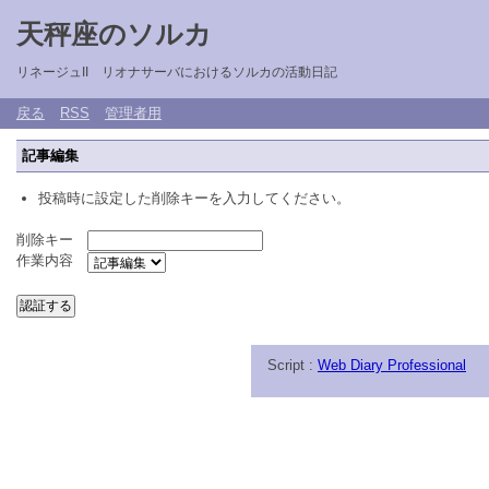
天秤座のソルカ
リネージュII リオナサーバにおけるソルカの活動日記
戻る
RSS
管理者用
記事編集
投稿時に設定した削除キーを入力してください。
削除キー
作業内容
Script :
Web Diary Professional