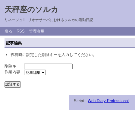
天秤座のソルカ
リネージュII リオナサーバにおけるソルカの活動日記
戻る
RSS
管理者用
記事編集
投稿時に設定した削除キーを入力してください。
削除キー
作業内容
Script :
Web Diary Professional