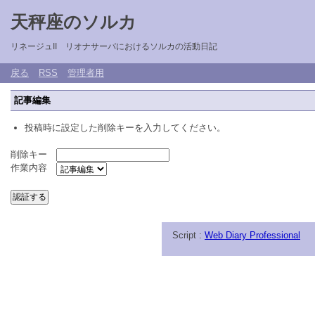
天秤座のソルカ
リネージュII リオナサーバにおけるソルカの活動日記
戻る
RSS
管理者用
記事編集
投稿時に設定した削除キーを入力してください。
削除キー
作業内容
Script :
Web Diary Professional