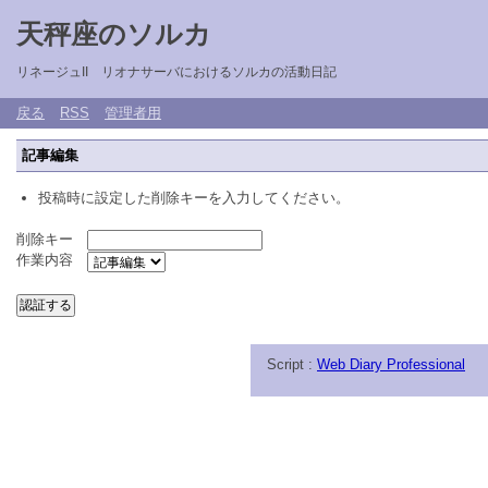
天秤座のソルカ
リネージュII リオナサーバにおけるソルカの活動日記
戻る
RSS
管理者用
記事編集
投稿時に設定した削除キーを入力してください。
削除キー
作業内容
Script :
Web Diary Professional