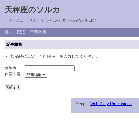
天秤座のソルカ
リネージュII リオナサーバにおけるソルカの活動日記
戻る
RSS
管理者用
記事編集
投稿時に設定した削除キーを入力してください。
削除キー
作業内容
Script :
Web Diary Professional