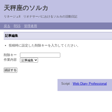
天秤座のソルカ
リネージュII リオナサーバにおけるソルカの活動日記
戻る
RSS
管理者用
記事編集
投稿時に設定した削除キーを入力してください。
削除キー
作業内容
Script :
Web Diary Professional