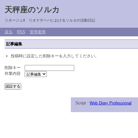
天秤座のソルカ
リネージュII リオナサーバにおけるソルカの活動日記
戻る
RSS
管理者用
記事編集
投稿時に設定した削除キーを入力してください。
削除キー
作業内容
Script :
Web Diary Professional