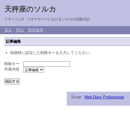
天秤座のソルカ
リネージュII リオナサーバにおけるソルカの活動日記
戻る
RSS
管理者用
記事編集
投稿時に設定した削除キーを入力してください。
削除キー
作業内容
Script :
Web Diary Professional