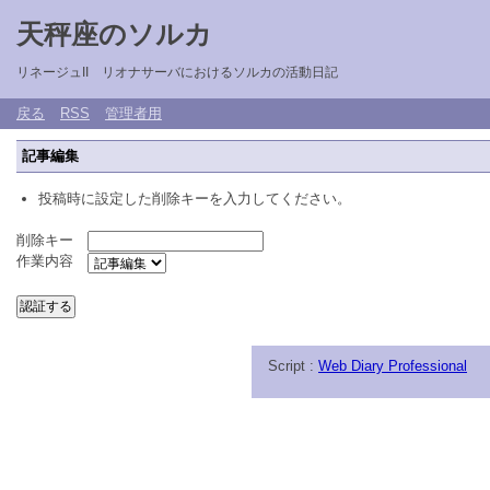
天秤座のソルカ
リネージュII リオナサーバにおけるソルカの活動日記
戻る
RSS
管理者用
記事編集
投稿時に設定した削除キーを入力してください。
削除キー
作業内容
Script :
Web Diary Professional