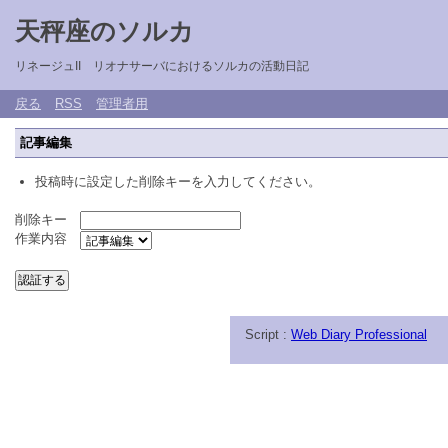
天秤座のソルカ
リネージュII リオナサーバにおけるソルカの活動日記
戻る
RSS
管理者用
記事編集
投稿時に設定した削除キーを入力してください。
削除キー
作業内容
Script :
Web Diary Professional