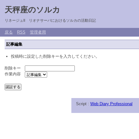
天秤座のソルカ
リネージュII リオナサーバにおけるソルカの活動日記
戻る
RSS
管理者用
記事編集
投稿時に設定した削除キーを入力してください。
削除キー
作業内容
Script :
Web Diary Professional