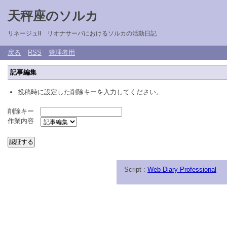
天秤座のソルカ
リネージュII リオナサーバにおけるソルカの活動日記
戻る
RSS
管理者用
記事編集
投稿時に設定した削除キーを入力してください。
削除キー
作業内容
Script :
Web Diary Professional