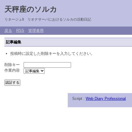
天秤座のソルカ
リネージュII リオナサーバにおけるソルカの活動日記
戻る
RSS
管理者用
記事編集
投稿時に設定した削除キーを入力してください。
削除キー
作業内容
Script :
Web Diary Professional