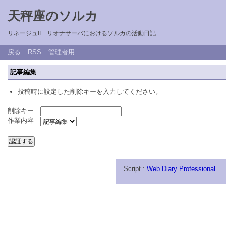
天秤座のソルカ
リネージュII リオナサーバにおけるソルカの活動日記
戻る
RSS
管理者用
記事編集
投稿時に設定した削除キーを入力してください。
削除キー
作業内容
Script :
Web Diary Professional