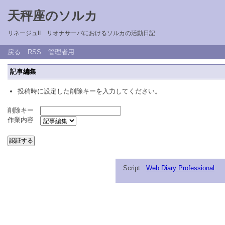
天秤座のソルカ
リネージュII リオナサーバにおけるソルカの活動日記
戻る
RSS
管理者用
記事編集
投稿時に設定した削除キーを入力してください。
削除キー
作業内容
Script :
Web Diary Professional