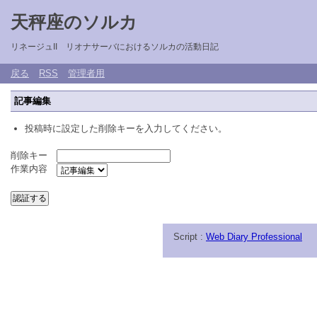
天秤座のソルカ
リネージュII リオナサーバにおけるソルカの活動日記
戻る
RSS
管理者用
記事編集
投稿時に設定した削除キーを入力してください。
削除キー
作業内容
Script :
Web Diary Professional