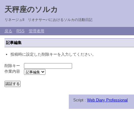
天秤座のソルカ
リネージュII リオナサーバにおけるソルカの活動日記
戻る
RSS
管理者用
記事編集
投稿時に設定した削除キーを入力してください。
削除キー
作業内容
Script :
Web Diary Professional