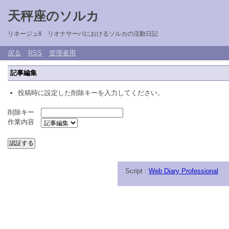
天秤座のソルカ
リネージュII リオナサーバにおけるソルカの活動日記
戻る
RSS
管理者用
記事編集
投稿時に設定した削除キーを入力してください。
削除キー
作業内容
Script :
Web Diary Professional