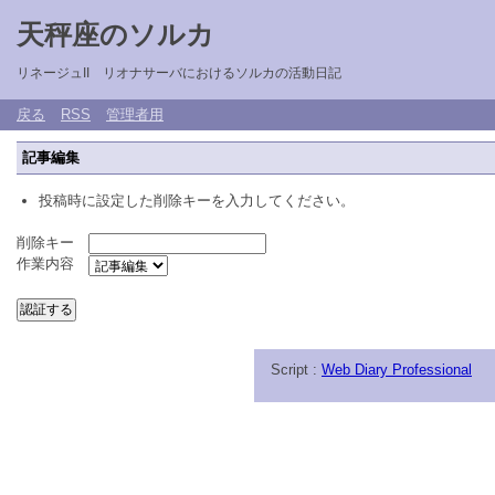
天秤座のソルカ
リネージュII リオナサーバにおけるソルカの活動日記
戻る
RSS
管理者用
記事編集
投稿時に設定した削除キーを入力してください。
削除キー
作業内容
Script :
Web Diary Professional