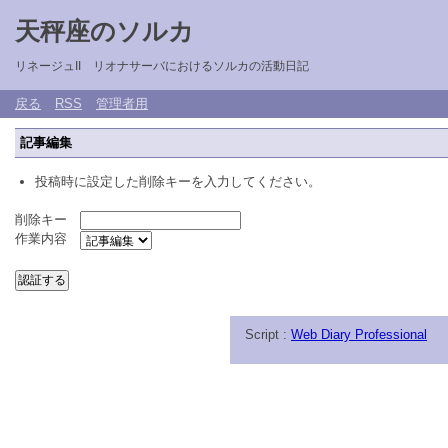
天秤座のソルカ
リネージュII リオナサーバにおけるソルカの活動日記
戻る
RSS
管理者用
記事編集
投稿時に設定した削除キーを入力してください。
削除キー
作業内容
Script :
Web Diary Professional