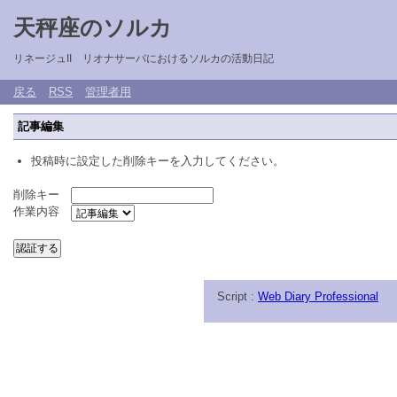
天秤座のソルカ
リネージュII リオナサーバにおけるソルカの活動日記
戻る
RSS
管理者用
記事編集
投稿時に設定した削除キーを入力してください。
削除キー
作業内容
Script :
Web Diary Professional