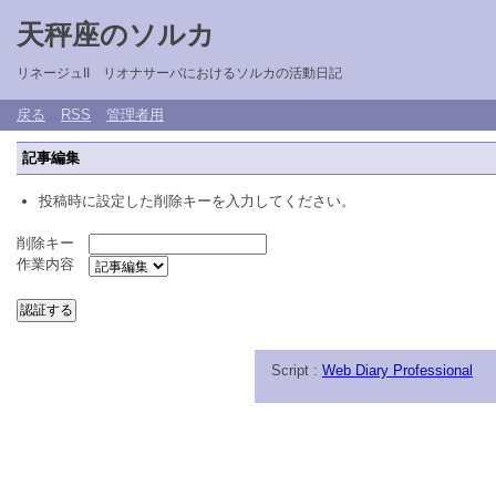
天秤座のソルカ
リネージュII リオナサーバにおけるソルカの活動日記
戻る
RSS
管理者用
記事編集
投稿時に設定した削除キーを入力してください。
削除キー
作業内容
Script :
Web Diary Professional