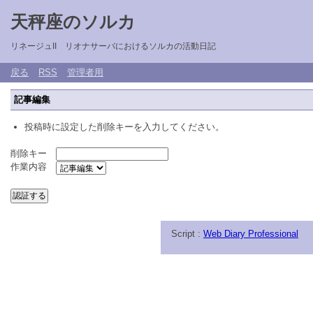
天秤座のソルカ
リネージュII リオナサーバにおけるソルカの活動日記
戻る
RSS
管理者用
記事編集
投稿時に設定した削除キーを入力してください。
削除キー
作業内容
Script :
Web Diary Professional