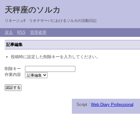
天秤座のソルカ
リネージュII リオナサーバにおけるソルカの活動日記
戻る
RSS
管理者用
記事編集
投稿時に設定した削除キーを入力してください。
削除キー
作業内容
Script :
Web Diary Professional