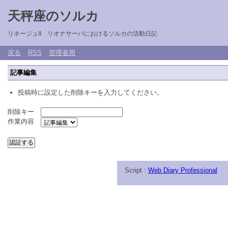
天秤座のソルカ
リネージュII リオナサーバにおけるソルカの活動日記
戻る
RSS
管理者用
記事編集
投稿時に設定した削除キーを入力してください。
削除キー
作業内容
Script :
Web Diary Professional