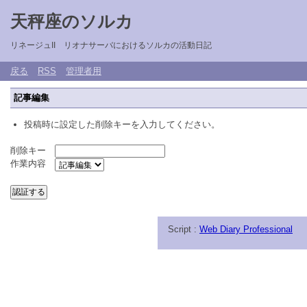
天秤座のソルカ
リネージュII リオナサーバにおけるソルカの活動日記
戻る
RSS
管理者用
記事編集
投稿時に設定した削除キーを入力してください。
削除キー
作業内容
Script :
Web Diary Professional