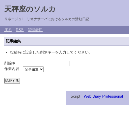
天秤座のソルカ
リネージュII リオナサーバにおけるソルカの活動日記
戻る
RSS
管理者用
記事編集
投稿時に設定した削除キーを入力してください。
削除キー
作業内容
Script :
Web Diary Professional