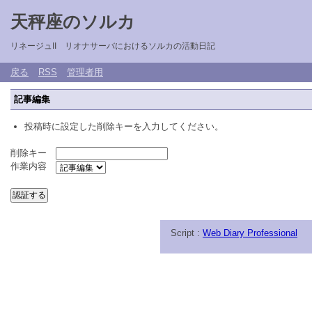
天秤座のソルカ
リネージュII リオナサーバにおけるソルカの活動日記
戻る
RSS
管理者用
記事編集
投稿時に設定した削除キーを入力してください。
削除キー
作業内容
Script :
Web Diary Professional