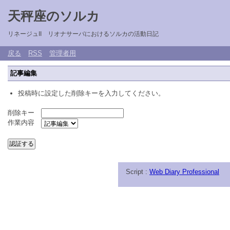
天秤座のソルカ
リネージュII リオナサーバにおけるソルカの活動日記
戻る
RSS
管理者用
記事編集
投稿時に設定した削除キーを入力してください。
削除キー
作業内容
Script :
Web Diary Professional