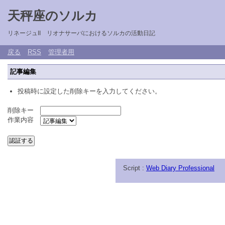
天秤座のソルカ
リネージュII リオナサーバにおけるソルカの活動日記
戻る
RSS
管理者用
記事編集
投稿時に設定した削除キーを入力してください。
削除キー
作業内容
Script :
Web Diary Professional