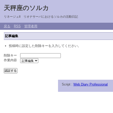
天秤座のソルカ
リネージュII リオナサーバにおけるソルカの活動日記
戻る
RSS
管理者用
記事編集
投稿時に設定した削除キーを入力してください。
削除キー
作業内容
Script :
Web Diary Professional