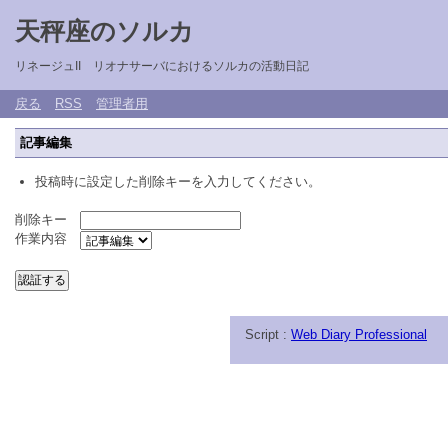
天秤座のソルカ
リネージュII リオナサーバにおけるソルカの活動日記
戻る
RSS
管理者用
記事編集
投稿時に設定した削除キーを入力してください。
削除キー
作業内容
Script :
Web Diary Professional