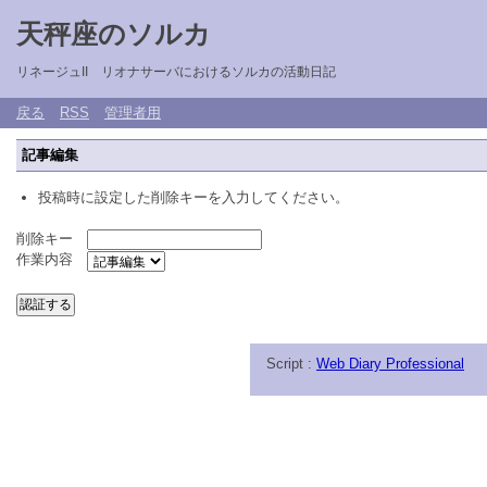
天秤座のソルカ
リネージュII リオナサーバにおけるソルカの活動日記
戻る
RSS
管理者用
記事編集
投稿時に設定した削除キーを入力してください。
削除キー
作業内容
Script :
Web Diary Professional