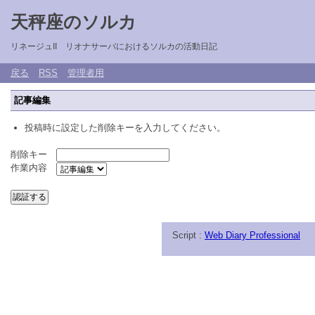
天秤座のソルカ
リネージュII リオナサーバにおけるソルカの活動日記
戻る
RSS
管理者用
記事編集
投稿時に設定した削除キーを入力してください。
削除キー
作業内容
Script :
Web Diary Professional