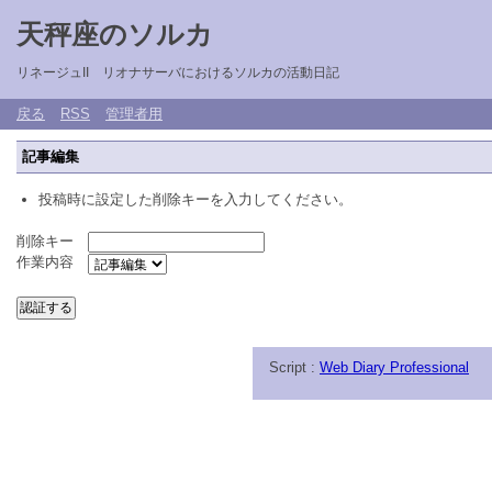
天秤座のソルカ
リネージュII リオナサーバにおけるソルカの活動日記
戻る
RSS
管理者用
記事編集
投稿時に設定した削除キーを入力してください。
削除キー
作業内容
Script :
Web Diary Professional