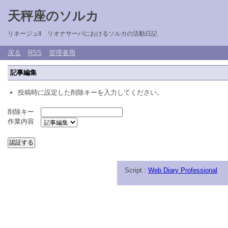
天秤座のソルカ
リネージュII リオナサーバにおけるソルカの活動日記
戻る
RSS
管理者用
記事編集
投稿時に設定した削除キーを入力してください。
削除キー
作業内容
Script :
Web Diary Professional