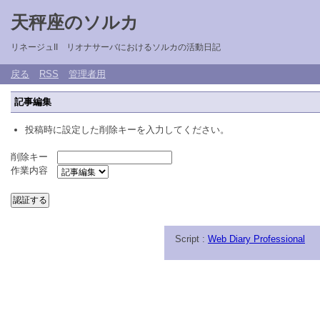
天秤座のソルカ
リネージュII リオナサーバにおけるソルカの活動日記
戻る
RSS
管理者用
記事編集
投稿時に設定した削除キーを入力してください。
削除キー
作業内容
Script :
Web Diary Professional