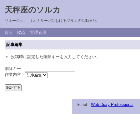
天秤座のソルカ
リネージュII リオナサーバにおけるソルカの活動日記
戻る
RSS
管理者用
記事編集
投稿時に設定した削除キーを入力してください。
削除キー
作業内容
Script :
Web Diary Professional