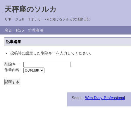
天秤座のソルカ
リネージュII リオナサーバにおけるソルカの活動日記
戻る
RSS
管理者用
記事編集
投稿時に設定した削除キーを入力してください。
削除キー
作業内容
Script :
Web Diary Professional