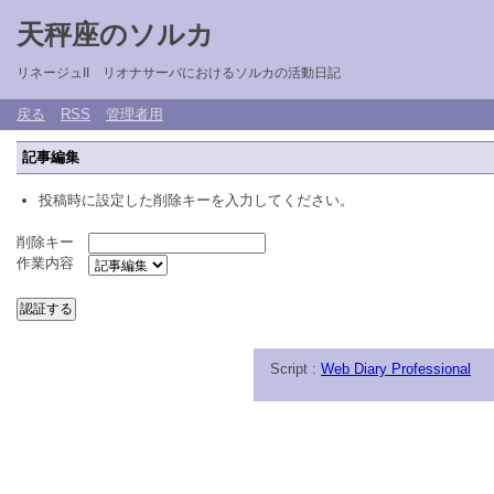
天秤座のソルカ
リネージュII リオナサーバにおけるソルカの活動日記
戻る
RSS
管理者用
記事編集
投稿時に設定した削除キーを入力してください。
削除キー
作業内容
Script :
Web Diary Professional