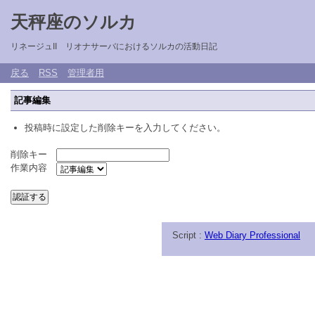
天秤座のソルカ
リネージュII リオナサーバにおけるソルカの活動日記
戻る
RSS
管理者用
記事編集
投稿時に設定した削除キーを入力してください。
削除キー
作業内容
Script :
Web Diary Professional