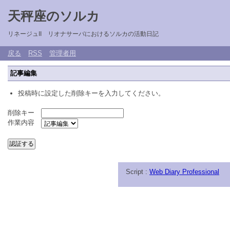
天秤座のソルカ
リネージュII リオナサーバにおけるソルカの活動日記
戻る
RSS
管理者用
記事編集
投稿時に設定した削除キーを入力してください。
削除キー
作業内容
Script :
Web Diary Professional