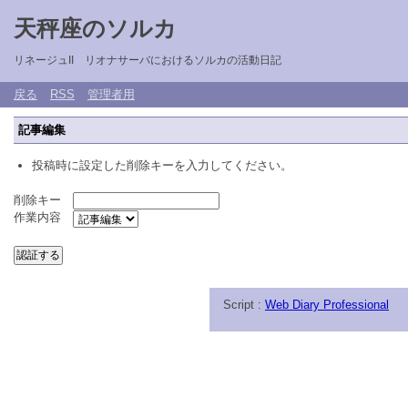
天秤座のソルカ
リネージュII リオナサーバにおけるソルカの活動日記
戻る
RSS
管理者用
記事編集
投稿時に設定した削除キーを入力してください。
削除キー
作業内容
Script :
Web Diary Professional