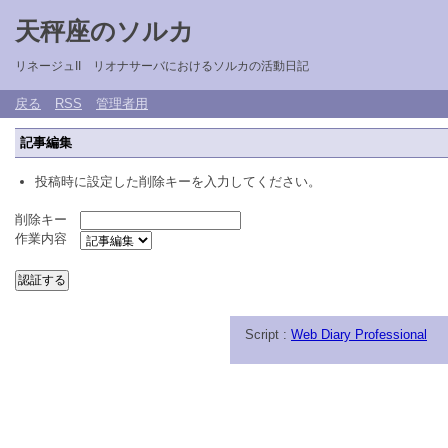
天秤座のソルカ
リネージュII リオナサーバにおけるソルカの活動日記
戻る
RSS
管理者用
記事編集
投稿時に設定した削除キーを入力してください。
削除キー
作業内容
Script :
Web Diary Professional