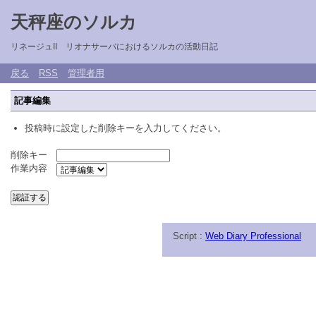
天秤座のソルカ
リネージュII リオナサーバにおけるソルカの活動日記
戻る
RSS
管理者用
記事編集
投稿時に設定した削除キーを入力してください。
削除キー
作業内容
Script :
Web Diary Professional