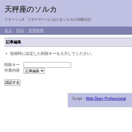
天秤座のソルカ
リネージュII リオナサーバにおけるソルカの活動日記
戻る
RSS
管理者用
記事編集
投稿時に設定した削除キーを入力してください。
削除キー
作業内容
Script :
Web Diary Professional