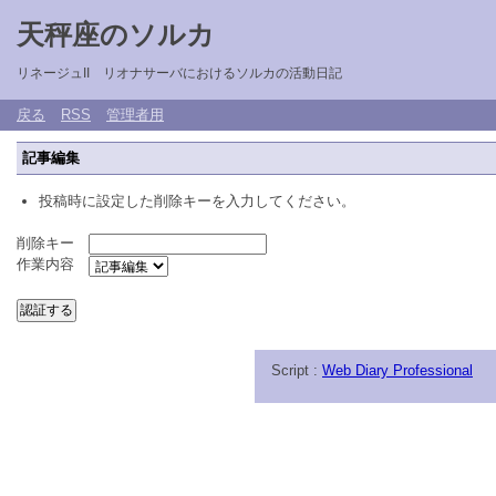
天秤座のソルカ
リネージュII リオナサーバにおけるソルカの活動日記
戻る
RSS
管理者用
記事編集
投稿時に設定した削除キーを入力してください。
削除キー
作業内容
Script :
Web Diary Professional