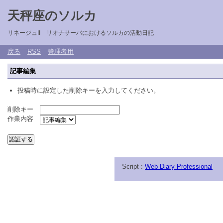
天秤座のソルカ
リネージュII リオナサーバにおけるソルカの活動日記
戻る
RSS
管理者用
記事編集
投稿時に設定した削除キーを入力してください。
削除キー
作業内容
Script :
Web Diary Professional