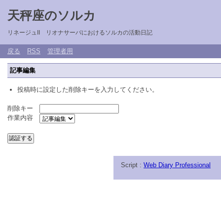
天秤座のソルカ
リネージュII リオナサーバにおけるソルカの活動日記
戻る
RSS
管理者用
記事編集
投稿時に設定した削除キーを入力してください。
削除キー
作業内容
Script :
Web Diary Professional