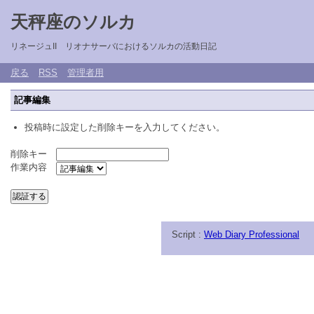
天秤座のソルカ
リネージュII リオナサーバにおけるソルカの活動日記
戻る
RSS
管理者用
記事編集
投稿時に設定した削除キーを入力してください。
削除キー
作業内容
Script :
Web Diary Professional